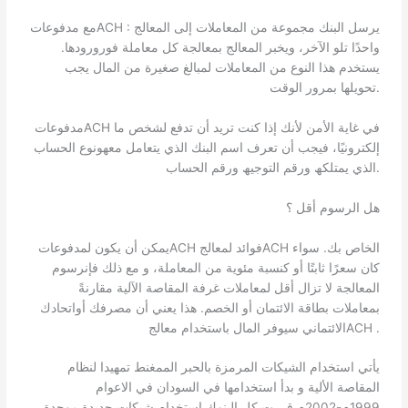
مع مدفوعاتACH : یرسل البنك مجموعة من المعاملات إلى المعالج
واحدًا تلو الآخر، ویخبر المعالج بمعالجة كل معاملة فورورودھا.
یستخدم ھذا النوع من المعاملات لمبالغ صغیرة من المال یجب
تحویلھا بمرور الوقت.
مدفوعاتACH في غایة الأمن لأنك إذا كنت ترید أن تدفع لشخص ما
إلكترونیًا، فیجب أن تعرف اسم البنك الذي یتعامل معھونوع الحساب
الذي یمتلكھ ورقم التوجیھ ورقم الحساب.
ھل الرسوم أقل ؟
یمكن أن یكون لمدفوعاتACH فوائد لمعالجACH الخاص بك. سواء
كان سعرًا ثابتًا أو كنسبة مئویة من المعاملة، و مع ذلك فإنرسوم
المعالجة لا تزال أقل لمعاملات غرفة المقاصة الآلیة مقارنةً
بمعاملات بطاقة الائتمان أو الخصم. ھذا یعني أن مصرفك أواتحادك
الائتماني سیوفر المال باستخدام معالجACH .
يأتي استخدام الشيكات المرمزة بالحبر الممغنط تمهيدا لنظام
المقاصة الألية و بدأ استخدامها في السودان في الاعوام
1999م-2002م قررت كل البنوك استخدام شيكات جديدة موحدة