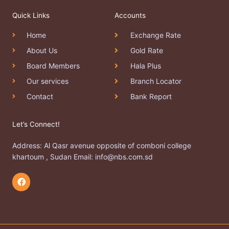
Quick Links
Accounts
Home
Exchange Rate
About Us
Gold Rate
Board Members
Hala Plus
Our services
Branch Locator
Contact
Bank Report
Let’s Connect!
Address: Al Qasr avenue opposite of comboni college
khartoum , Sudan Email: info@nbs.com.sd
F
a
c
e
b
o
o