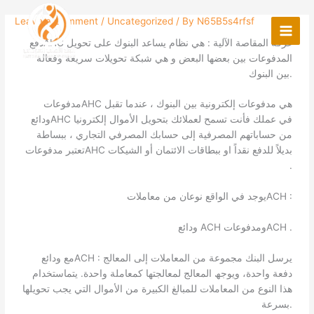
Skip
Leave a Comment
/
Uncategorized
/ By
N65B5s4rfsf
to
content
دفعAHC غرفة المقاصة الآلیة : ھي نظام یساعد البنوك على تحویل
المدفوعات بین بعضھا البعض و ھي شبكة تحویلات سریعة وفعالة
بین البنوك.
مدفوعاتAHC ھي مدفوعات إلكترونیة بین البنوك ، عندما تقبل
ودائعAHC في عملك فأنت تسمح لعملائك بتحویل الأموال إلكترونیا
من حساباتھم المصرفیة إلى حسابك المصرفي التجاري ، ببساطة
تعتبر مدفوعاتAHC بدیلاً للدفع نقداً او ببطاقات الائتمان أو الشیكات
.
یوجد في الواقع نوعان من معاملاتACH :
ودائع ACH ومدفوعاتACH .
مع ودائعACH : یرسل البنك مجموعة من المعاملات إلى المعالج
دفعة واحدة، ویوجھ المعالج لمعالجتھا كمعاملة واحدة. یتماستخدام
ھذا النوع من المعاملات للمبالغ الكبیرة من الأموال التي یجب تحویلھا
بسرعة.